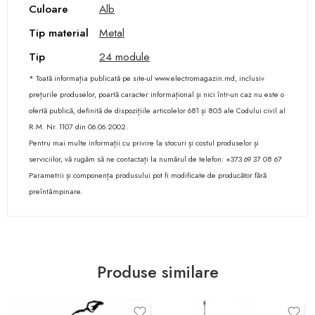
Culoare
Alb
Tip material
Metal
Tip
24 module
* Toată informația publicată pe site-ul www.electromagazin.md, inclusiv
prețurile produselor, poartă caracter informațional și nici într-un caz nu este o
ofertă publică, definită de dispozițiile articolelor 681 și 805 ale Codului civil al
R.M. Nr. 1107 din 06.06.2002.
Pentru mai multe informații cu privire la stocuri și costul produselor și
serviciilor, vă rugăm să ne contactați la numărul de telefon: +373 69 37 08 67
Parametrii și componența produsului pot fi modificate de producător fără
preîntâmpinare.
Produse similare