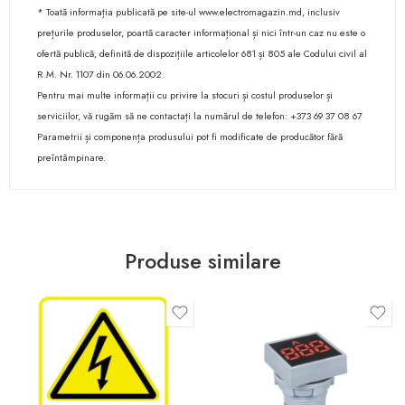
* Toată informația publicată pe site-ul www.electromagazin.md, inclusiv
prețurile produselor, poartă caracter informațional și nici într-un caz nu este o
ofertă publică, definită de dispozițiile articolelor 681 și 805 ale Codului civil al
R.M. Nr. 1107 din 06.06.2002.
Pentru mai multe informații cu privire la stocuri și costul produselor și
serviciilor, vă rugăm să ne contactați la numărul de telefon: +373 69 37 08 67
Parametrii și componența produsului pot fi modificate de producător fără
preîntâmpinare.
Produse similare