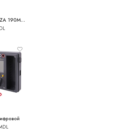
INDICATOR DE FAZA 190MM EMTOP
DL
цифровой
MDL