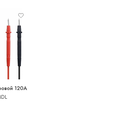
ровой 120A
MDL