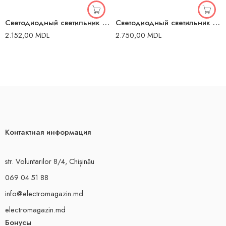
Светодиодный светильник АЗС 100В белый 5500 K
Светодиодный светильник АЗС 150В белый 5500 K
2.152,00
MDL
2.750,00
MDL
Контактная информация
str. Voluntarilor 8/4, Chișinău
069 04 51 88
info@electromagazin.md
electromagazin.md
Бонусы