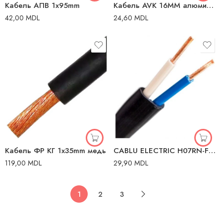
Кабель AПВ 1x95mm
Кабель AVK 16MM алюминий
42,00
MDL
24,60
MDL
Кабель ФР КГ 1x35mm медь
CABLU ELECTRIC H07RN-F 2 * 2.5 mm²
119,00
MDL
29,90
MDL
1
2
3