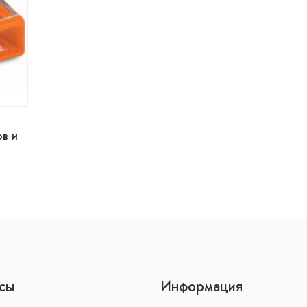
ов и
сы
Информация