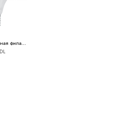
Лампа светодиодная филаментная 4В 2700K E27 LEDline
DL