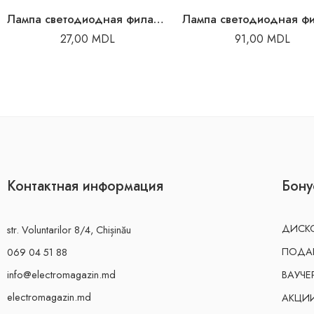
Лампа светодиодная филаментная 5 В 4000K E14 Г45
27,00
MDL
91,00
MDL
Контактная информация
Бону
ДИСКО
str. Voluntarilor 8/4, Chișinău
ПОДА
069 04 51 88
info@electromagazin.md
ВАУЧЕ
electromagazin.md
АКЦИ