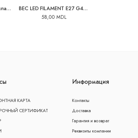
Лампа светодиодная филаментная 6В 2700K E27 A60
BEC LED FILAMENT E27 G45 6W 4000K
58,00
MDL
сы
Информация
НТНАЯ КАРТА
Контакты
РОЧНЫЙ СЕРТИФИКАТ
Доставка
Р
Гарантия и возврат
И
Реквизиты компании