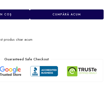
ÎN COȘ
CUMPĂRĂ ACUM
st produs chiar acum
Guaranteed Safe Checkout