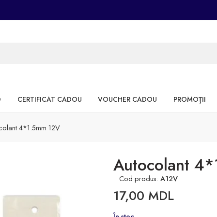
D
CERTIFICAT CADOU
VOUCHER CADOU
PROMOȚII
colant 4*1.5mm 12V
Autocolant 4
Cod produs:
A12V
17,00
MDL
În stoc