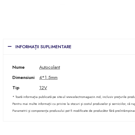
INFORMAȚII SUPLIMENTARE
Nume
Autocolant
Dimensiuni
4*1.5mm
Tip
12V
* Toată informația publicată pe site-ul www.electromagazin.md, inclusiv prețurile produse
Pentru mai multe informații cu privire la stocuri și costul produselor și serviciilor, vă
Parametrii și componența produsului pot fi modificate de producător fără preîntâmpina