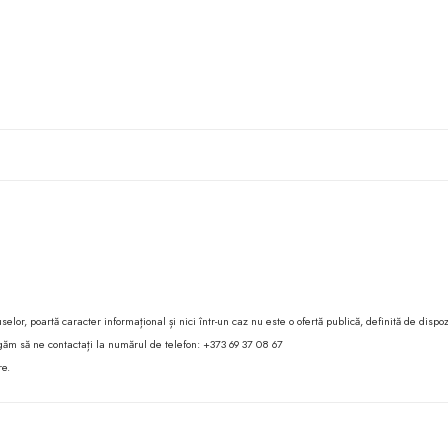
lor, poartă caracter informațional și nici într-un caz nu este o ofertă publică, definită de dispoz
 rugăm să ne contactați la numărul de telefon: +373 69 37 08 67
re.