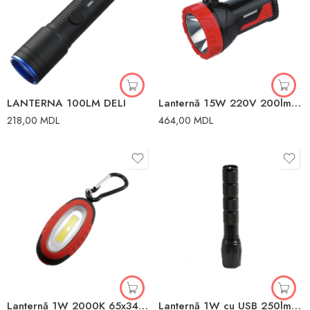
LANTERNA 100LM DELI
Lanternă 15W 220V 200lm Rexant
218,00
MDL
464,00
MDL
Lanternă 1W 2000K 65x34x21mm Elmos
Lanternă 1W cu USB 250lm 38x160mm Elmos