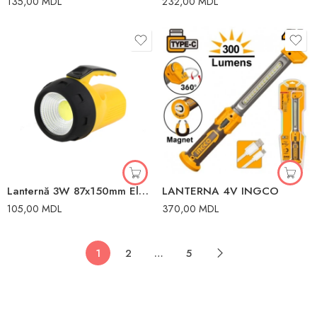
135,00
MDL
232,00
MDL
Lanternă 3W 87x150mm Elmos
LANTERNA 4V INGCO
105,00
MDL
370,00
MDL
1
2
…
5