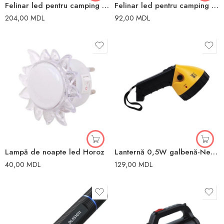
Felinar led pentru camping 3000K 122x225mm Elmos
Felinar led pentru camping 3W 67×95/135mm Elmos
204,00
MDL
92,00
MDL
Lampă de noapte led Horoz
Lanternă 0,5W galbenă-Neagră IP20 195×75 mm 40m Horoz
40,00
MDL
129,00
MDL