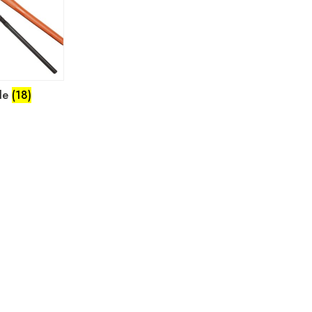
ile
(18)