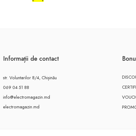
Informații de contact
Bonu
DISCO
str. Voluntarilor 8/4, Chișinău
CERTI
069 04 51 88
info@electromagazin.md
VOUC
electromagazin.md
PROMO