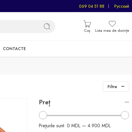
069 04 51 88
Русский
Coș
Lista mea de dorințe
CONTACTE
Filtre
Preț
Preţurile sunt:
0 MDL
—
4.900 MDL