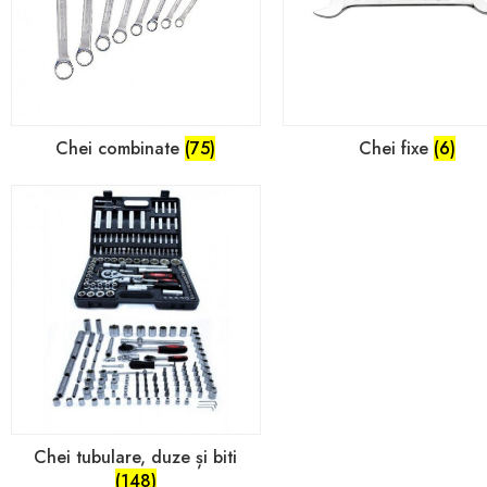
Chei combinate
(75)
Chei fixe
(6)
Chei tubulare, duze și biti
(148)