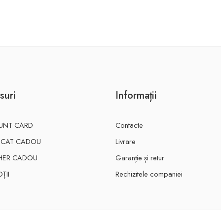
suri
Informații
UNT CARD
Contacte
FICAT CADOU
Livrare
HER CADOU
Garanție și retur
ȚII
Rechizitele companiei