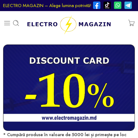
ELECTRO MAGAZIN – Alege lumina potrivită!
* Cumpără produse în valoare de 5000 lei și primește pe loc