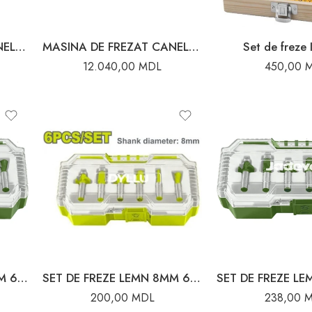
MASINA DE FREZAT CANELURI 2800W VECTOR
MASINA DE FREZAT CANELURI MFE 40 METABO
Set de frez
12.040,00
MDL
450,00
SET DE FREZE LEMN 6MM 6BUC JADEVER
SET DE FREZE LEMN 8MM 6BUC DYLLU
200,00
MDL
238,00