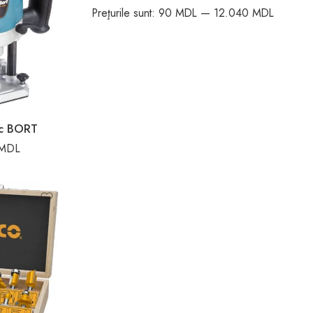
Preţurile sunt:
90 MDL
—
12.040 MDL
ric BORT
MDL