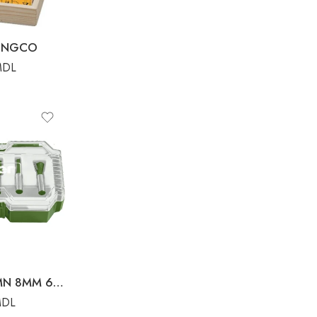
e INGCO
MDL
SET DE FREZE LEMN 8MM 6BUC JADEVER
MDL