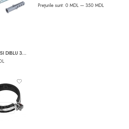
Preţurile sunt:
0 MDL
—
350 MDL
COLIER CU BOLD SI DIBLU 38-43
DL