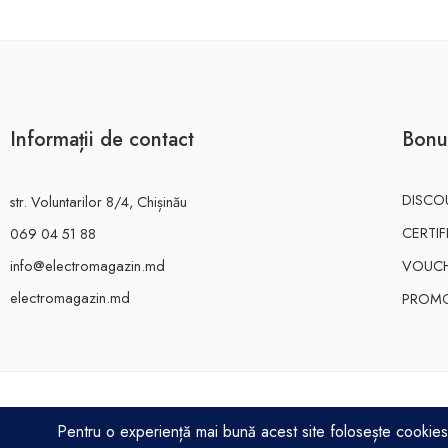
Informații de contact
Bonu
DISCO
str. Voluntarilor 8/4, Chișinău
CERTI
069 04 51 88
info@electromagazin.md
VOUC
electromagazin.md
PROMO
ELECTRO MAGAZIN SRL© 2026