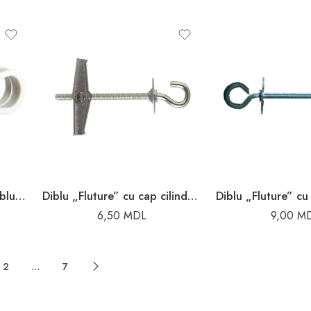
Diblu – brăduț 8mm la cablu rotund Enext
Diblu „Fluture” cu cap cilindric M4X65mm
6,50
MDL
9,00
M
2
…
7