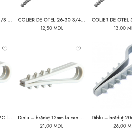
COLIER DE OTEL 16-19 3/8 M8 CU CAUCIUC
COLIER DE OTEL 26-30 3/4 M8 CU CAUCIUC
12,50
MDL
13,00
M
Diblu – brăduț 100mm PVC la cablu rotund Enext
Diblu – brăduț 12mm la cablu rotund Enext
21,00
MDL
26,00
M