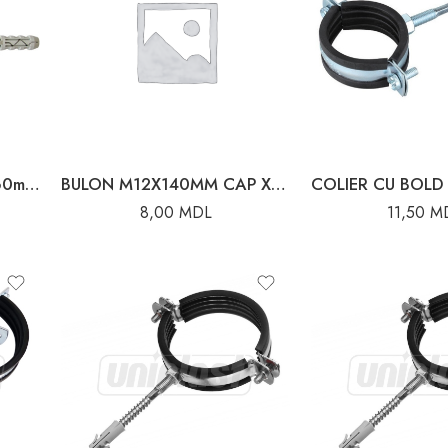
ANCORA CU INEL 10*160mm CU DIBLU 14*80
BULON M12X140MM CAP XEX ZINCA
8,00
MDL
11,50
M