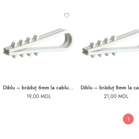
Diblu – brăduț 6mm la cablu rotund Enext
19,00
MDL
21,00
MDL
1