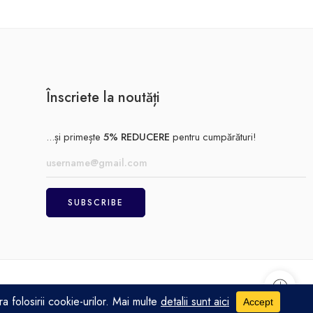
Înscriete la noutăți
...și primește
5% REDUCERE
pentru cumpărături!
Achitare
Politică de confidențialitate
Termeni și condiții