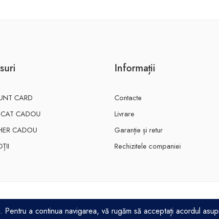
suri
Informații
UNT CARD
Contacte
FICAT CADOU
Livrare
HER CADOU
Garanție și retur
ȚII
Rechizitele companiei