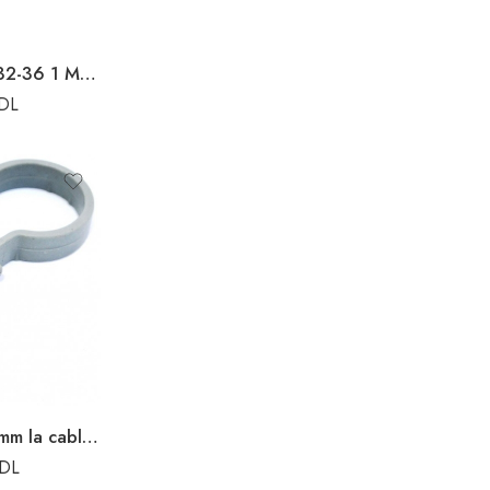
COLIER DE OTEL 32-36 1 M8 CU CAUCIUC
DL
Diblu – brăduț 20mm la cablu rotund Enext
DL