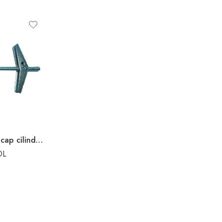
Diblu „Fluture” cu cap cilindric M4X75mm
DL