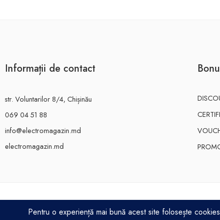
Informații de contact
Bonu
DISCO
str. Voluntarilor 8/4, Chișinău
CERTI
069 04 51 88
info@electromagazin.md
VOUC
electromagazin.md
PROMO
ELECTRO MAGAZIN SRL© 2026