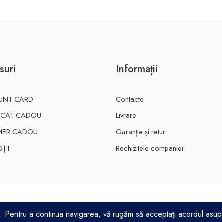
suri
Informații
UNT CARD
Contacte
FICAT CADOU
Livrare
HER CADOU
Garanție și retur
ȚII
Rechizitele companiei