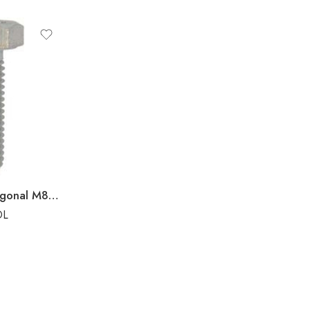
Bulon cu cap hexagonal M8x25
DL