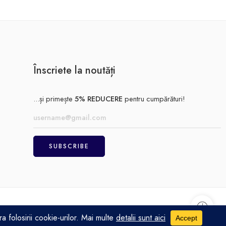
Înscriete la noutăți
...și primește
5% REDUCERE
pentru cumpărături!
Achitare
Politică de confidențialitate
Termeni și condiții