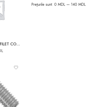
Preţurile sunt:
0 MDL
—
140 MDL
BULON CAP HEX. FILET COMPLET M12X30
DL