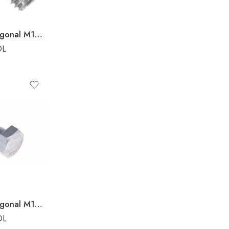
Bulon cu cap hexagonal M10X25
DL
Bulon cu cap hexagonal M10X40
DL