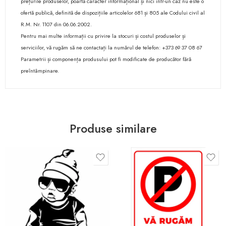
prețurile produselor, poartă caracter informațional și nici într-un caz nu este o
ofertă publică, definită de dispozițiile articolelor 681 și 805 ale Codului civil al
R.M. Nr. 1107 din 06.06.2002.
Pentru mai multe informații cu privire la stocuri și costul produselor și
serviciilor, vă rugăm să ne contactați la numărul de telefon: +373 69 37 08 67
Parametrii și componența produsului pot fi modificate de producător fără
preîntâmpinare.
Produse similare