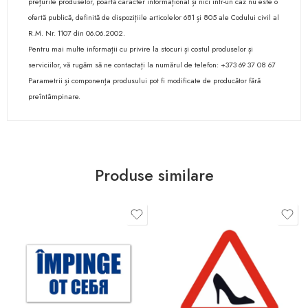
prețurile produselor, poartă caracter informațional și nici într-un caz nu este o
ofertă publică, definită de dispozițiile articolelor 681 și 805 ale Codului civil al
R.M. Nr. 1107 din 06.06.2002.
Pentru mai multe informații cu privire la stocuri și costul produselor și
serviciilor, vă rugăm să ne contactați la numărul de telefon: +373 69 37 08 67
Parametrii și componența produsului pot fi modificate de producător fără
preîntâmpinare.
Produse similare