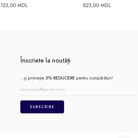
123,00
MDL
823,00
MDL
Înscriete la noutăți
...și primește
5% REDUCERE
pentru cumpărături!