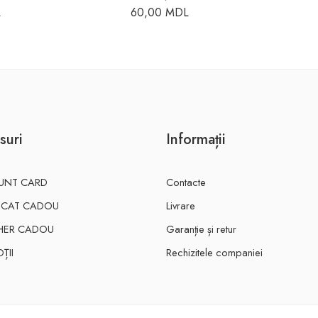
L
60,00
MDL
suri
Informații
UNT CARD
Contacte
FICAT CADOU
Livrare
HER CADOU
Garanție și retur
ȚII
Rechizitele companiei