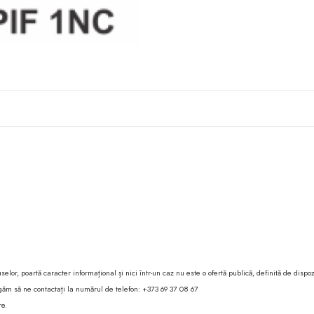
lor, poartă caracter informațional și nici într-un caz nu este o ofertă publică, definită de dispoz
 rugăm să ne contactați la numărul de telefon: +373 69 37 08 67
re.