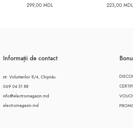
299,00
MDL
223,00
MD
Informații de contact
Bonu
DISCO
str. Voluntarilor 8/4, Chișinău
CERTI
069 04 51 88
info@electromagazin.md
VOUC
electromagazin.md
PROMO