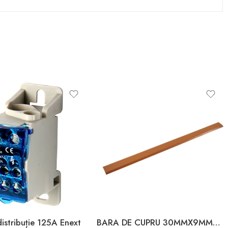
distribuție 125A Enext
BARA DE CUPRU 30MMX9MMX4.0M 475A