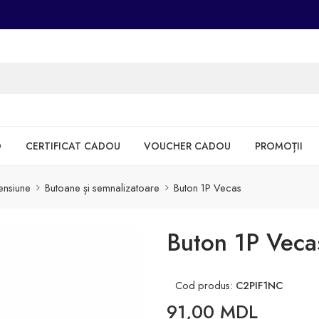
D
CERTIFICAT CADOU
VOUCHER CADOU
PROMOȚII
tensiune
Butoane și semnalizatoare
Buton 1P Vecas
Buton 1P Veca
Cod produs:
C2PIF1NC
91,00
MDL