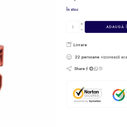
În stoc
ADAUGĂ 
Livrare
22
persoane
vizionează ac
Share