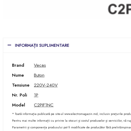
INFORMAȚII SUPLIMENTARE
Brand
Vecas
Nume
Buton
Tensiune
220V-240V
Nr. Poli
1P
Model
C2PIF1NC
* Toată informația publicată pe site-ul www.electromagazin.md, inclusiv prețurile produse
Pentru mai multe informații cu privire la stocuri și costul produselor și serviciilor, vă
Parametrii și componența produsului pot fi modificate de producător fără preîntâmpina