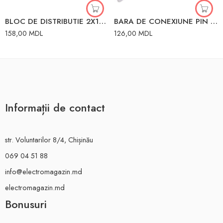
BLOC DE DISTRIBUTIE 2X15 125A L+PEN
BARA DE CONEXIUNE PIN 2P 63A L=100CM (54PINI) VECAS
158,00
MDL
126,00
MDL
Informații de contact
str. Voluntarilor 8/4, Chișinău
069 04 51 88
info@electromagazin.md
electromagazin.md
Bonusuri