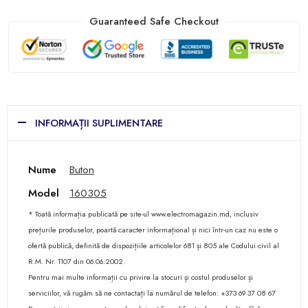
Guaranteed Safe Checkout
INFORMAȚII SUPLIMENTARE
Nume
Buton
Model
160305
* Toată informația publicată pe site-ul www.electromagazin.md, inclusiv
prețurile produselor, poartă caracter informațional și nici într-un caz nu este o
ofertă publică, definită de dispozițiile articolelor 681 și 805 ale Codului civil al
R.M. Nr. 1107 din 06.06.2002.
Pentru mai multe informații cu privire la stocuri și costul produselor și
serviciilor, vă rugăm să ne contactați la numărul de telefon: +373 69 37 08 67