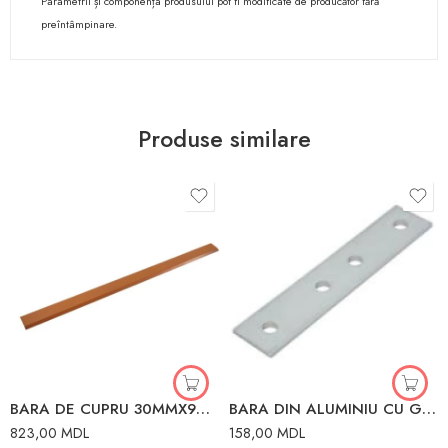
Parametrii și componența produsului pot fi modificate de producător fără
preîntâmpinare.
Produse similare
BARA DE CUPRU 30MMX9MMX4.0M 475A
BARA DIN ALUMINIU CU GAURI L2M D6.5MM/2CM
823,00
MDL
158,00
MDL