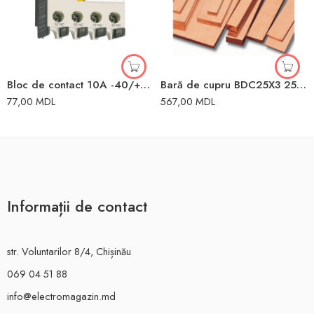
Bloc de contact 10A -40/+50 °C 10A IEK
Bară de cupru BDC25X3 25X3MM
77,00
MDL
567,00
MDL
Informații de contact
str. Voluntarilor 8/4, Chișinău
069 04 51 88
info@electromagazin.md