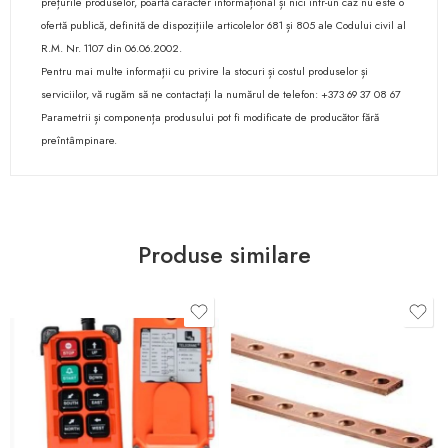
prețurile produselor, poartă caracter informațional și nici într-un caz nu este o
ofertă publică, definită de dispozițiile articolelor 681 și 805 ale Codului civil al
R.M. Nr. 1107 din 06.06.2002.
Pentru mai multe informații cu privire la stocuri și costul produselor și
serviciilor, vă rugăm să ne contactați la numărul de telefon: +373 69 37 08 67
Parametrii și componența produsului pot fi modificate de producător fără
preîntâmpinare.
Produse similare