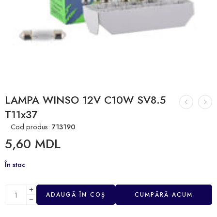
LAMPA WINSO 12V C10W SV8.5
T11x37
Cod produs:
713190
5,60
MDL
În stoc
ADAUGĂ ÎN COȘ
CUMPĂRĂ ACUM