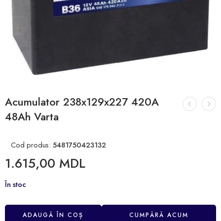
Acumulator 238x129x227 420A
48Ah Varta
Cod produs:
5481750423132
1.615,00
MDL
În stoc
ADAUGĂ ÎN COȘ
CUMPĂRĂ ACUM