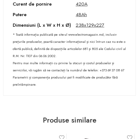
Curent de pornire
420A
Putere
48Ah
Dimensiuni (L x W x H x Ø)
238x129x227
* Toată informația publicată pe site-ul www.electromagazin.md, inclusiv
prețurile produselor, poartă caracter informațional și nici într-un caz nu este o
ofertă publică, definită de dispozițiile articolelor 681 și 805 ale Codului civil al
R.M. Nr. 1107 din 06.06.2002.
Pentru mai multe informații cu privire la stocuri și costul produselor și
serviciilor, vă rugăm să ne contactați la numărul de telefon: +373 69 37 08 67
Parametrii și componența produsului pot fi modificate de producător fără
preîntâmpinare.
Produse similare