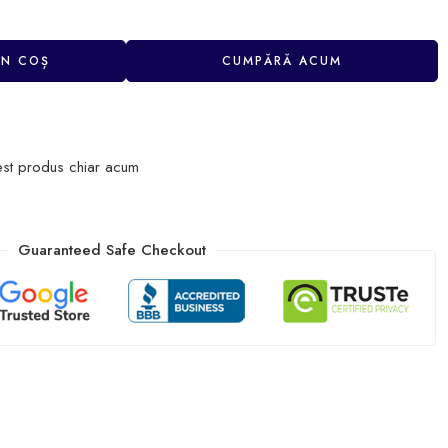
ÎN COȘ
CUMPĂRĂ ACUM
est produs chiar acum
Guaranteed Safe Checkout