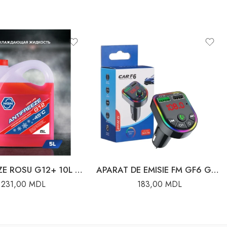
ANTIFREEZE ROSU G12+ 10L WINSO
APARAT DE EMISIE FM GF6 G57-6
231,00
MDL
183,00
MDL