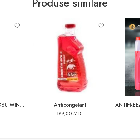
Produse similare
ANTIFREEZE -40 1L ROSU WINSO
Anticongelant
189,00
MDL