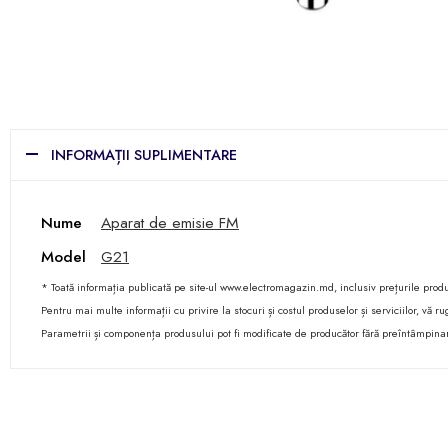
INFORMAȚII SUPLIMENTARE
Nume
Aparat de emisie FM
Model
G21
* Toată informația publicată pe site-ul www.electromagazin.md, inclusiv prețurile produse
Pentru mai multe informații cu privire la stocuri și costul produselor și serviciilor, vă
Parametrii și componența produsului pot fi modificate de producător fără preîntâmpina