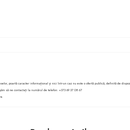
lor, poartă caracter informațional și nici într-un caz nu este o ofertă publică, definită de dispoz
 rugăm să ne contactați la numărul de telefon: +373 69 37 08 67
re.