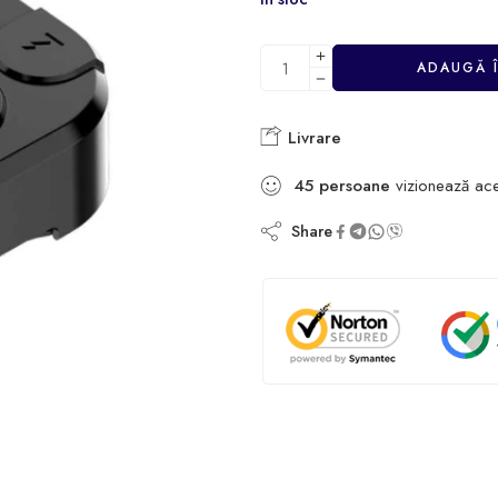
ADAUGĂ 
Livrare
45
persoane
vizionează ac
Share