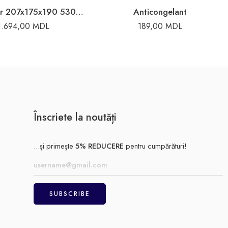
Acumulator 207x175x190 530A 54Ah Bosch
Anticongelant
1.694,00
MDL
189,00
MDL
Înscriete la noutăți
...și primește
5% REDUCERE
pentru cumpărături!