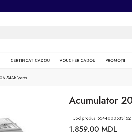
D
CERTIFICAT CADOU
VOUCHER CADOU
PROMOȚII
0A 54Ah Varta
Acumulator 2
Cod produs:
5544000533162
1.859,00
MDL