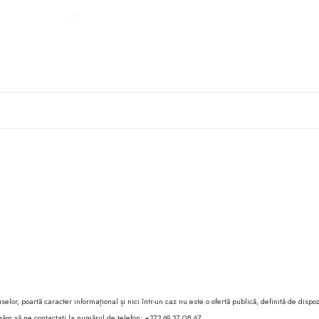
lor, poartă caracter informațional și nici într-un caz nu este o ofertă publică, definită de dispoz
 rugăm să ne contactați la numărul de telefon: +373 69 37 08 67