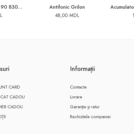
Acumulator 353x175x190 830A 100Ah Perion
Antifonic Grilon
L
48,00
MDL
suri
Informații
UNT CARD
Contacte
FICAT CADOU
Livrare
HER CADOU
Garanție și retur
ȚII
Rechizitele companiei