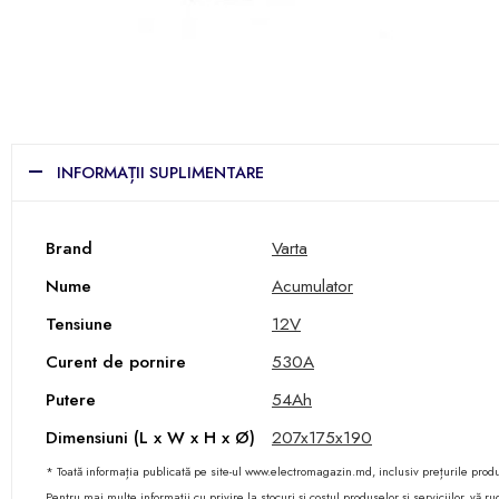
INFORMAȚII SUPLIMENTARE
Brand
Varta
Nume
Acumulator
Tensiune
12V
Curent de pornire
530A
Putere
54Ah
Dimensiuni (L x W x H x Ø)
207x175x190
* Toată informația publicată pe site-ul www.electromagazin.md, inclusiv prețurile produse
Pentru mai multe informații cu privire la stocuri și costul produselor și serviciilor, vă