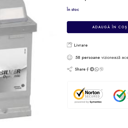
În stoc
ADAUGĂ ÎN COȘ
Livrare
58
persoane
vizionează ace
Share