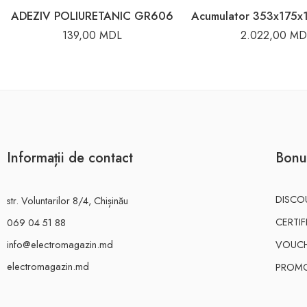
ADEZIV POLIURETANIC GR606
139,00
MDL
2.022,00
MD
Informații de contact
Bonu
DISCO
str. Voluntarilor 8/4, Chișinău
CERTI
069 04 51 88
info@electromagazin.md
VOUC
electromagazin.md
PROMO