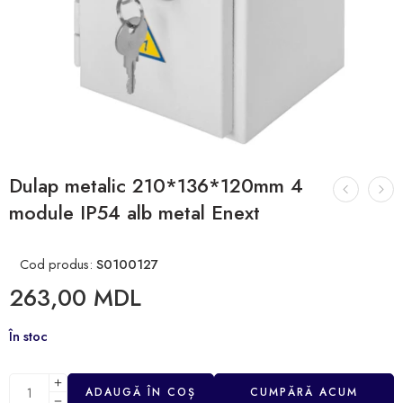
Dulap metalic 210*136*120mm 4
module IP54 alb metal Enext
Cod produs:
S0100127
263,00
MDL
În stoc
ADAUGĂ ÎN COȘ
CUMPĂRĂ ACUM