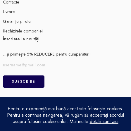
Contacte
Livrare
Garanție și retur
Rechizitele companiei
Înscriete la noutăți
...și primește
5% REDUCERE
pentru cumpărături!
ELECTRO MAGAZIN SRL© 2026
Achitare
Politică de confidențialitate
Termeni și condiții