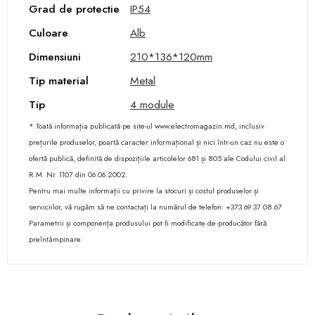
Grad de protectie
IP54
Culoare
Alb
Dimensiuni
210*136*120mm
Tip material
Metal
Tip
4 module
* Toată informația publicată pe site-ul www.electromagazin.md, inclusiv
prețurile produselor, poartă caracter informațional și nici într-un caz nu este o
ofertă publică, definită de dispozițiile articolelor 681 și 805 ale Codului civil al
R.M. Nr. 1107 din 06.06.2002.
Pentru mai multe informații cu privire la stocuri și costul produselor și
serviciilor, vă rugăm să ne contactați la numărul de telefon: +373 69 37 08 67
Parametrii și componența produsului pot fi modificate de producător fără
preîntâmpinare.