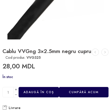
Cablu VVGng 3×2.5mm negru cupru
Cod produs:
VVG325
28,00
MDL
În stoc
ADAUGĂ ÎN COȘ
CUMPĂRĂ ACUM
Livrare