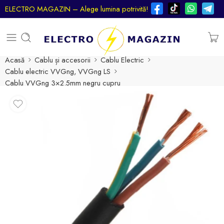
ELECTRO MAGAZIN – Alege lumina potrivită!
Acasă
Cablu și accesorii
Cablu Electric
Cablu electric VVGng, VVGng LS
Cablu VVGng 3×2.5mm negru cupru