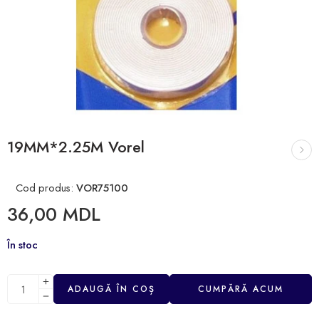
19MM*2.25M Vorel
Cod produs:
VOR75100
36,00
MDL
În stoc
ADAUGĂ ÎN COȘ
CUMPĂRĂ ACUM