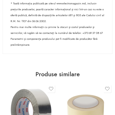
* Toată informația publicată pe site-ul www.electromagazin.md, inclusiv
prețurile produselor, poartă caracter informațional și nici într-un caz nu este o
ofertă publică, definită de dispozițiile articolelor 681 și 805 ale Codului civil al
R.M. Nr. 1107 din 06.06.2002.
Pentru mai multe informații cu privire la stocuri și costul produselor și
serviciilor, vă rugăm să ne contactați la numărul de telefon: +373 69 37 08 67
Parametrii și componența produsului pot fi modificate de producător fără
preîntâmpinare.
Produse similare