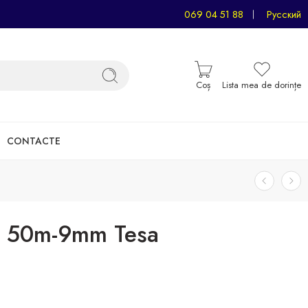
069 04 51 88
Русский
Coș
Lista mea de dorințe
CONTACTE
ă 50m-9mm Tesa