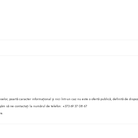
lor, poartă caracter informațional și nici într-un caz nu este o ofertă publică, definită de dispoz
 rugăm să ne contactați la numărul de telefon: +373 69 37 08 67
re.