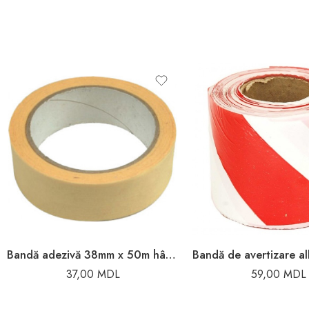
Bandă adezivă 38mm x 50m hârtie Toya
37,00
MDL
59,00
MDL