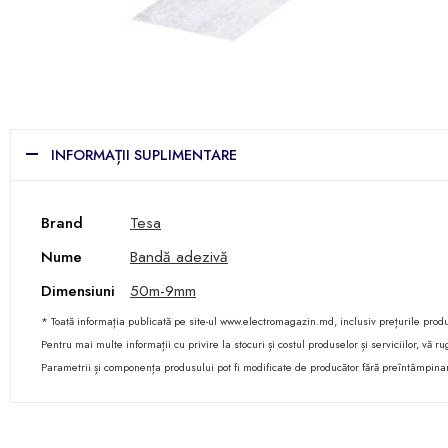
INFORMAȚII SUPLIMENTARE
Brand
Tesa
Nume
Bandă adezivă
Dimensiuni
50m-9mm
* Toată informația publicată pe site-ul www.electromagazin.md, inclusiv prețurile produse
Pentru mai multe informații cu privire la stocuri și costul produselor și serviciilor, vă
Parametrii și componența produsului pot fi modificate de producător fără preîntâmpina