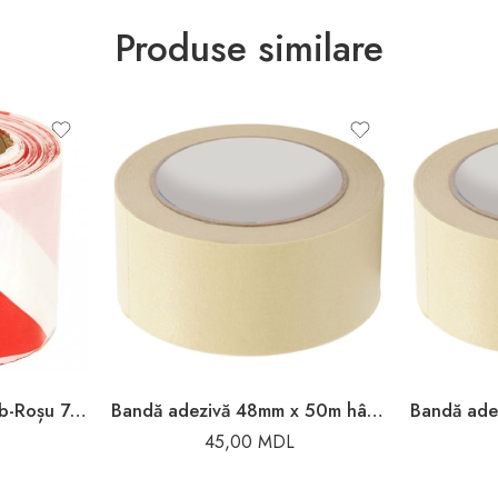
Produse similare
Bandă de avertizare alb-Roșu 75mm x 100m
Bandă adezivă 48mm x 50m hârtie Toya
45,00
MDL