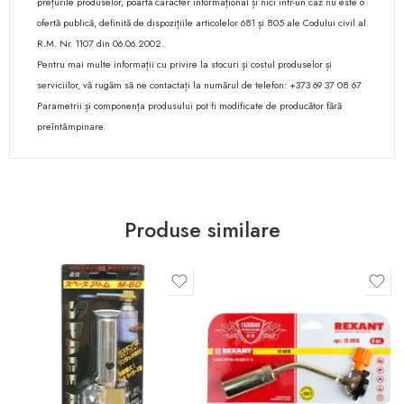
prețurile produselor, poartă caracter informațional și nici într-un caz nu este o
ofertă publică, definită de dispozițiile articolelor 681 și 805 ale Codului civil al
R.M. Nr. 1107 din 06.06.2002.
Pentru mai multe informații cu privire la stocuri și costul produselor și
serviciilor, vă rugăm să ne contactați la numărul de telefon: +373 69 37 08 67
Parametrii și componența produsului pot fi modificate de producător fără
preîntâmpinare.
Produse similare