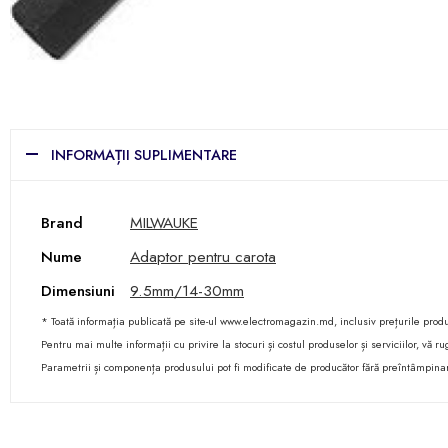
INFORMAȚII SUPLIMENTARE
Brand
MILWAUKE
Nume
Adaptor pentru carota
Dimensiuni
9.5mm/14-30mm
* Toată informația publicată pe site-ul www.electromagazin.md, inclusiv prețurile produse
Pentru mai multe informații cu privire la stocuri și costul produselor și serviciilor, vă
Parametrii și componența produsului pot fi modificate de producător fără preîntâmpina