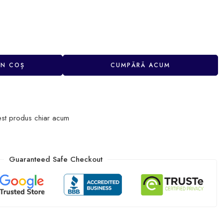
ÎN COȘ
CUMPĂRĂ ACUM
est produs chiar acum
Guaranteed Safe Checkout