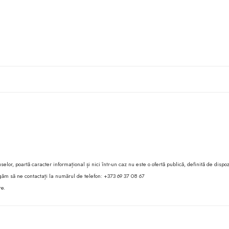
lor, poartă caracter informațional și nici într-un caz nu este o ofertă publică, definită de dispoz
 rugăm să ne contactați la numărul de telefon: +373 69 37 08 67
re.