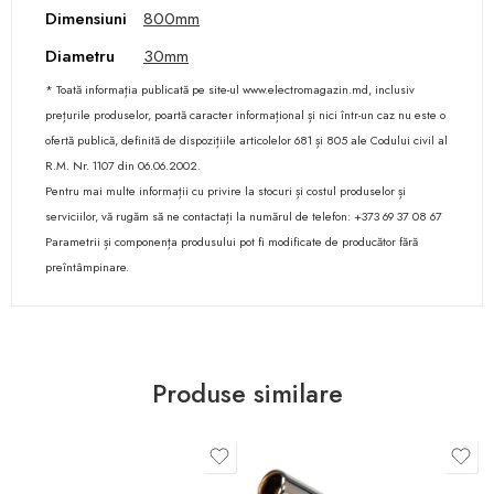
Dimensiuni
800mm
Diametru
30mm
* Toată informația publicată pe site-ul www.electromagazin.md, inclusiv
prețurile produselor, poartă caracter informațional și nici într-un caz nu este o
ofertă publică, definită de dispozițiile articolelor 681 și 805 ale Codului civil al
R.M. Nr. 1107 din 06.06.2002.
Pentru mai multe informații cu privire la stocuri și costul produselor și
serviciilor, vă rugăm să ne contactați la numărul de telefon: +373 69 37 08 67
Parametrii și componența produsului pot fi modificate de producător fără
preîntâmpinare.
Produse similare