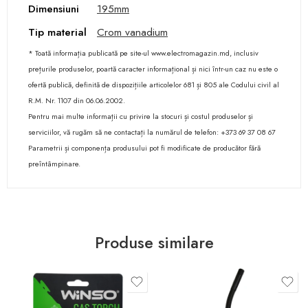
Dimensiuni
195mm
Tip material
Crom vanadium
* Toată informația publicată pe site-ul www.electromagazin.md, inclusiv
prețurile produselor, poartă caracter informațional și nici într-un caz nu este o
ofertă publică, definită de dispozițiile articolelor 681 și 805 ale Codului civil al
R.M. Nr. 1107 din 06.06.2002.
Pentru mai multe informații cu privire la stocuri și costul produselor și
serviciilor, vă rugăm să ne contactați la numărul de telefon: +373 69 37 08 67
Parametrii și componența produsului pot fi modificate de producător fără
preîntâmpinare.
Produse similare