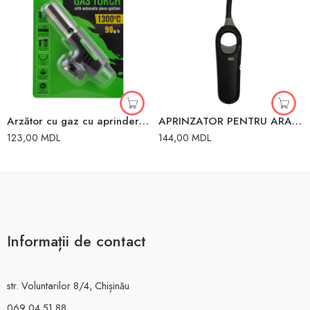
Arzător cu gaz cu aprindere automată Winso
APRINZATOR PENTRU ARAGAZ HS-808
123,00
MDL
144,00
MDL
Informații de contact
str. Voluntarilor 8/4, Chișinău
069 04 51 88