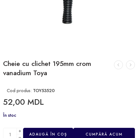
Cheie cu clichet 195mm crom
vanadium Toya
Cod produs:
TOY53520
52,00
MDL
În stoc
ADAUGĂ ÎN COȘ
CUMPĂRĂ ACUM