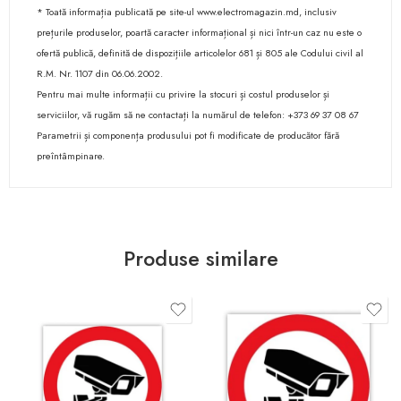
* Toată informația publicată pe site-ul www.electromagazin.md, inclusiv
prețurile produselor, poartă caracter informațional și nici într-un caz nu este o
ofertă publică, definită de dispozițiile articolelor 681 și 805 ale Codului civil al
R.M. Nr. 1107 din 06.06.2002.
Pentru mai multe informații cu privire la stocuri și costul produselor și
serviciilor, vă rugăm să ne contactați la numărul de telefon: +373 69 37 08 67
Parametrii și componența produsului pot fi modificate de producător fără
preîntâmpinare.
Produse similare