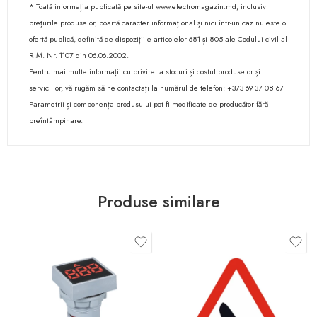
* Toată informația publicată pe site-ul www.electromagazin.md, inclusiv
prețurile produselor, poartă caracter informațional și nici într-un caz nu este o
ofertă publică, definită de dispozițiile articolelor 681 și 805 ale Codului civil al
R.M. Nr. 1107 din 06.06.2002.
Pentru mai multe informații cu privire la stocuri și costul produselor și
serviciilor, vă rugăm să ne contactați la numărul de telefon: +373 69 37 08 67
Parametrii și componența produsului pot fi modificate de producător fără
preîntâmpinare.
Produse similare