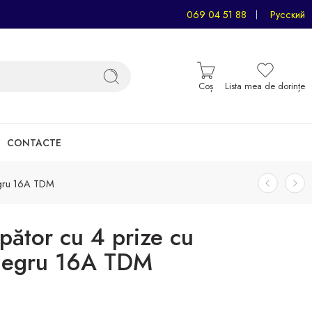
069 04 51 88
Русский
Coș
Lista mea de dorințe
CONTACTE
egru 16A TDM
upător cu 4 prize cu
negru 16A TDM