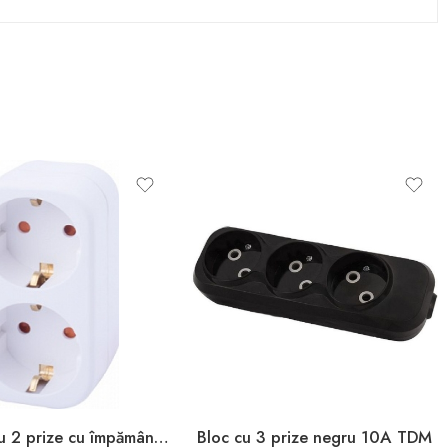
Adaptor cu 2 prize cu împământare alb 2P+PE 16A 220V Enext
Bloc cu 3 prize negru 10A TDM