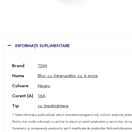
INFORMAȚII SUPLIMENTARE
Brand
TDM
Nume
Bloc cu întrerupător cu 4 prize
Culoare
Negru
Curent (A)
16A
Tip
cu împământare
* Toată informația publicată pe site-ul www.electromagazin.md, inclusiv prețurile produse
Pentru mai multe informații cu privire la stocuri și costul produselor și serviciilor, vă
Parametrii și componența produsului pot fi modificate de producător fără preîntâmpina