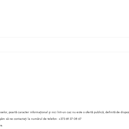
lor, poartă caracter informațional și nici într-un caz nu este o ofertă publică, definită de dispoz
 rugăm să ne contactați la numărul de telefon: +373 69 37 08 67
re.