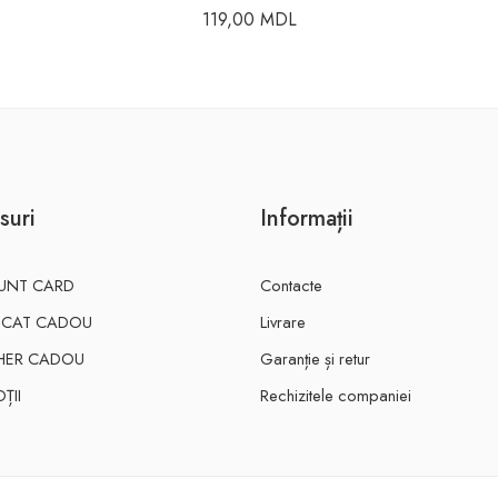
119,00
MDL
suri
Informații
UNT CARD
Contacte
FICAT CADOU
Livrare
HER CADOU
Garanție și retur
ȚII
Rechizitele companiei