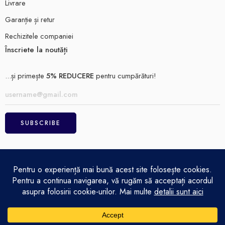
Livrare
Garanție și retur
Rechizitele companiei
Înscriete la noutăți
...și primește
5% REDUCERE
pentru cumpărături!
ELECTRO MAGAZIN SRL© 2026
Achitare
Politică de confidențialitate
Termeni și condiții