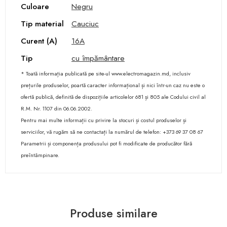
Culoare
Negru
Tip material
Cauciuc
Curent (A)
16A
Tip
cu împământare
* Toată informația publicată pe site-ul www.electromagazin.md, inclusiv
prețurile produselor, poartă caracter informațional și nici într-un caz nu este o
ofertă publică, definită de dispozițiile articolelor 681 și 805 ale Codului civil al
R.M. Nr. 1107 din 06.06.2002.
Pentru mai multe informații cu privire la stocuri și costul produselor și
serviciilor, vă rugăm să ne contactați la numărul de telefon: +373 69 37 08 67
Parametrii și componența produsului pot fi modificate de producător fără
preîntâmpinare.
Produse similare