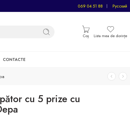
069 04 51 88
Русский
Coș
Lista mea de dorințe
CONTACTE
epa
upător cu 5 prize cu
Depa