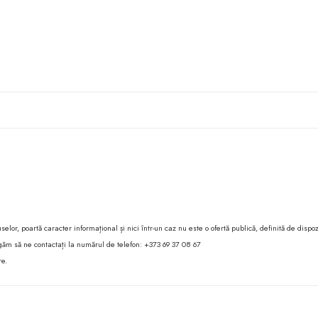
lor, poartă caracter informațional și nici într-un caz nu este o ofertă publică, definită de dispoz
 rugăm să ne contactați la numărul de telefon: +373 69 37 08 67
re.