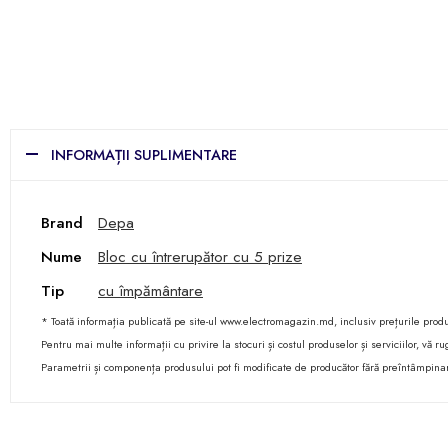
INFORMAȚII SUPLIMENTARE
Brand
Depa
Nume
Bloc cu întrerupător cu 5 prize
Tip
cu împământare
* Toată informația publicată pe site-ul www.electromagazin.md, inclusiv prețurile produse
Pentru mai multe informații cu privire la stocuri și costul produselor și serviciilor, vă
Parametrii și componența produsului pot fi modificate de producător fără preîntâmpina