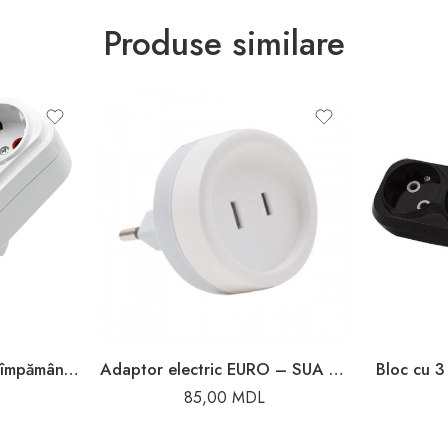
Produse similare
Adaptor cu 3 prize cu împământare alb 16A Elmos
Adaptor electric EURO – SUA alb 16A 1380W Legrand
Bloc cu 
85,00
MDL