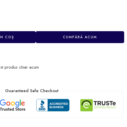
ÎN COȘ
CUMPĂRĂ ACUM
st produs chiar acum
Guaranteed Safe Checkout