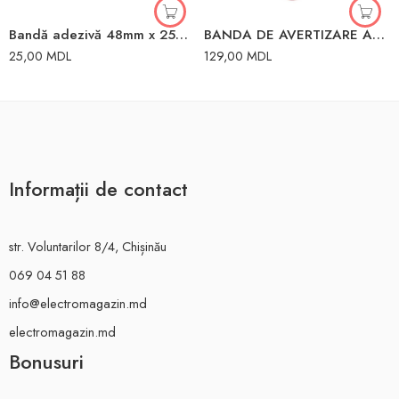
Bandă adezivă 48mm x 25m hârtie Toya
BANDA DE AVERTIZARE ALB/ROSU 80MM*200M
25,00
MDL
129,00
MDL
Informații de contact
str. Voluntarilor 8/4, Chișinău
069 04 51 88
info@electromagazin.md
electromagazin.md
Bonusuri