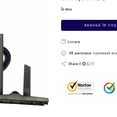
În stoc
ADAUGĂ ÎN COȘ
Livrare
58
persoane
vizionează ace
Share