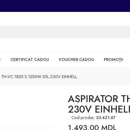
D
CERTIFICAT CADOU
VOUCHER CADOU
PROMOȚII
 TH-VC 1820 S 1250W 20L 230V EINHELL
ASPIRATOR T
230V EINHEL
Cod produs:
23.421.67
1.493,00
MDL