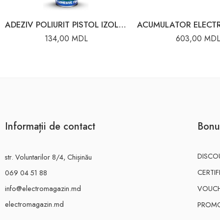
ADEZIV POLIURIT PISTOL IZOLARE 750ML/50L
134,00
MDL
603,00
MD
Informații de contact
Bonu
DISCO
str. Voluntarilor 8/4, Chișinău
CERTI
069 04 51 88
info@electromagazin.md
VOUC
electromagazin.md
PROMO