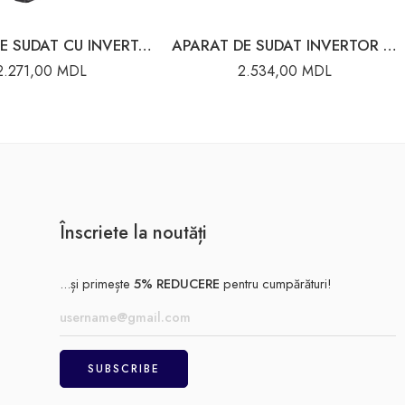
APARAT DE SUDAT CU INVERTOR 160TLUX 160A 220V 65/69 RESANTA
APARAT DE SUDAT INVERTOR 190A RESANTA 65/2
2.271,00
MDL
2.534,00
MDL
Înscriete la noutăți
...și primește
5% REDUCERE
pentru cumpărături!