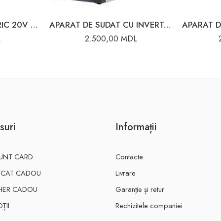
ACUMULATOR ELECTRIC 20V 4.0AH DYLLU
APARAT DE SUDAT CU INVERTOR COMPACT 220A 65/37 RESANTA
L
2.500,00
MDL
suri
Informații
UNT CARD
Contacte
FICAT CADOU
Livrare
HER CADOU
Garanție și retur
ȚII
Rechizitele companiei