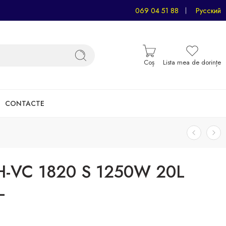
069 04 51 88
Русский
Coș
Lista mea de dorințe
CONTACTE
H-VC 1820 S 1250W 20L
L