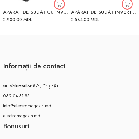
APARAT DE SUDAT CU INVERTOR COMPACT 250A 65/38 RESANTA 250K
APARAT DE SUDAT INVERTOR 190A RESANTA 65/2
2.900,00
MDL
2.534,00
MDL
Informații de contact
str. Voluntarilor 8/4, Chișinău
069 04 51 88
info@electromagazin.md
electromagazin.md
Bonusuri