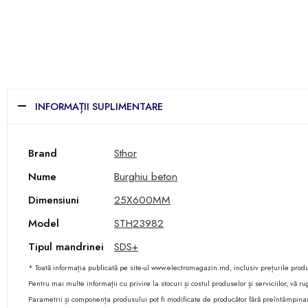
INFORMAȚII SUPLIMENTARE
Brand
Sthor
Nume
Burghiu beton
Dimensiuni
25X600MM
Model
STH23982
Tipul mandrinei
SDS+
* Toată informația publicată pe site-ul www.electromagazin.md, inclusiv prețurile produse
Pentru mai multe informații cu privire la stocuri și costul produselor și serviciilor, vă
Parametrii și componența produsului pot fi modificate de producător fără preîntâmpina