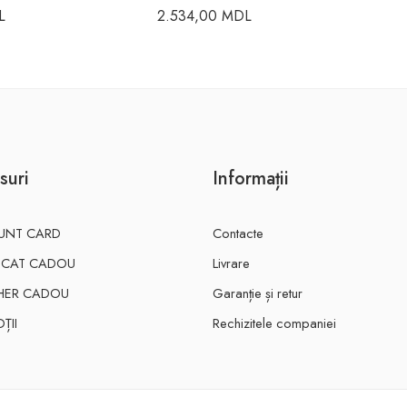
L
2.534,00
MDL
suri
Informații
UNT CARD
Contacte
FICAT CADOU
Livrare
HER CADOU
Garanție și retur
ȚII
Rechizitele companiei