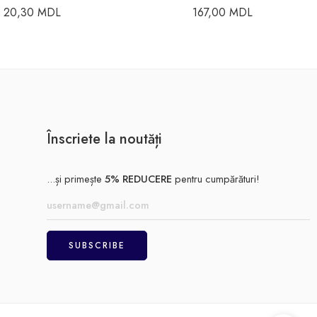
20,30
MDL
167,00
MDL
Înscriete la noutăți
...și primește
5% REDUCERE
pentru cumpărături!