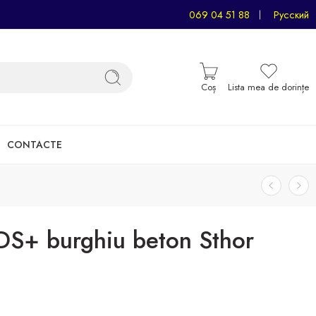
069 04 51 88
Русский
Coș
Lista mea de dorințe
CONTACTE
+ burghiu beton Sthor