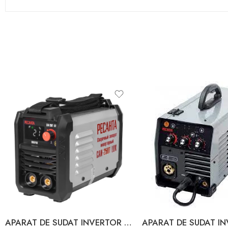
APARAT DE SUDAT INVERTOR MMA-250 LUX MMA 250A 9.5 kW 220V RESANTA