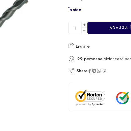
În stoc
ADAUGĂ 
Livrare
29
persoane
vizionează ac
Share