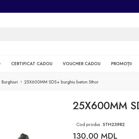
D
CERTIFICAT CADOU
VOUCHER CADOU
PROMOȚII
Burghiuri
25X600MM SDS+ burghiu beton Sthor
25X600MM SDS
Cod produs:
STH23982
130,00
MDL