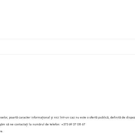
lor, poartă caracter informațional și nici într-un caz nu este o ofertă publică, definită de dispoz
 rugăm să ne contactați la numărul de telefon: +373 69 37 08 67
re.