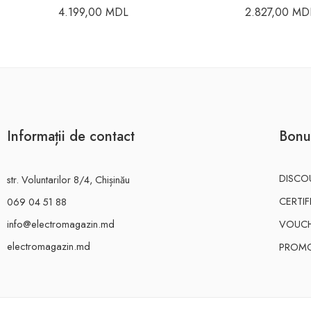
4.199,00
MDL
2.827,00
MD
Informații de contact
Bonu
DISCO
str. Voluntarilor 8/4, Chișinău
CERTI
069 04 51 88
info@electromagazin.md
VOUC
electromagazin.md
PROMO