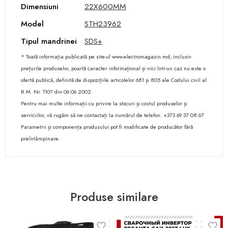
Dimensiuni
22X600MM
Model
STH23962
Tipul mandrinei
SDS+
* Toată informația publicată pe site-ul www.electromagazin.md, inclusiv
prețurile produselor, poartă caracter informațional și nici într-un caz nu este o
ofertă publică, definită de dispozițiile articolelor 681 și 805 ale Codului civil al
R.M. Nr. 1107 din 06.06.2002.
Pentru mai multe informații cu privire la stocuri și costul produselor și
serviciilor, vă rugăm să ne contactați la numărul de telefon: +373 69 37 08 67
Parametrii și componența produsului pot fi modificate de producător fără
preîntâmpinare.
Produse similare