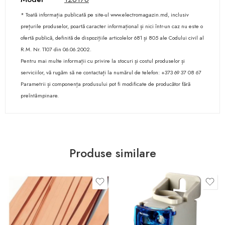
* Toată informația publicată pe site-ul www.electromagazin.md, inclusiv
prețurile produselor, poartă caracter informațional și nici într-un caz nu este o
ofertă publică, definită de dispozițiile articolelor 681 și 805 ale Codului civil al
R.M. Nr. 1107 din 06.06.2002.
Pentru mai multe informații cu privire la stocuri și costul produselor și
serviciilor, vă rugăm să ne contactați la numărul de telefon: +373 69 37 08 67
Parametrii și componența produsului pot fi modificate de producător fără
preîntâmpinare.
Produse similare