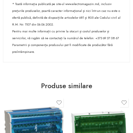
* Toată informația publicată pe site-ul www.electromagazin.md, inclusiv
prețurile produselor, poartă caracter informațional și nici într-un caz nu este o
ofertă publică, definită de dispozițiile articolelor 681 și 805 ale Codului civil al
R.M. Nr. 1107 din 06.06.2002.
Pentru mai multe informații cu privire la stocuri și costul produselor și
serviciilor, vă rugăm să ne contactați la numărul de telefon: +373 69 37 08 67
Parametrii și componența produsului pot fi modificate de producător fără
preîntâmpinare.
Produse similare