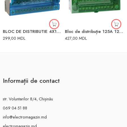
BLOC DE DISTRIBUTIE 4X15 125A 3L+PEN
Bloc de distribuție 125A 125x100x50 mm Schneider
299,00
MDL
427,00
MDL
Informații de contact
str. Voluntarilor 8/4, Chișinău
069 04 51 88
info@electromagazin.md
electromagazin.md