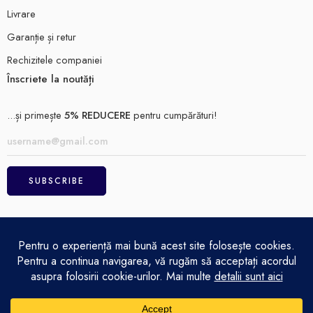
Livrare
Garanție și retur
Rechizitele companiei
Înscriete la noutăți
...și primește
5% REDUCERE
pentru cumpărături!
ELECTRO MAGAZIN SRL© 2026
Achitare
Politică de confidențialitate
Termeni și condiții