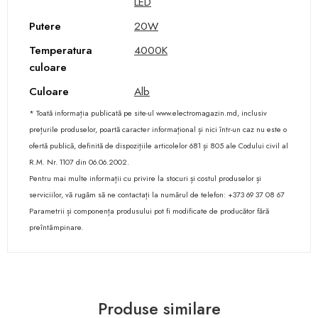
LED
Putere
20W
Temperatura
4000K
culoare
Culoare
Alb
* Toată informația publicată pe site-ul www.electromagazin.md, inclusiv
prețurile produselor, poartă caracter informațional și nici într-un caz nu este o
ofertă publică, definită de dispozițiile articolelor 681 și 805 ale Codului civil al
R.M. Nr. 1107 din 06.06.2002.
Pentru mai multe informații cu privire la stocuri și costul produselor și
serviciilor, vă rugăm să ne contactați la numărul de telefon: +373 69 37 08 67
Parametrii și componența produsului pot fi modificate de producător fără
preîntâmpinare.
Produse similare