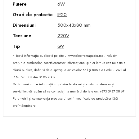
Putere
6W
Grad de protectie
IP20
Dimensiuni
500x43x80 mm
Tensiune
220V
Tip
G9
* Toată informația publicată pe site-ul www.electromagazin.md, inclusiv
prețurile produselor, poartă caracter informațional și nici într-un caz nu este o
ofertă publică, definită de dispozițiile articolelor 681 și 805 ale Codului civil al
R.M. Nr. 1107 din 06.06.2002.
Pentru mai multe informații cu privire la stocuri și costul produselor și
serviciilor, vă rugăm să ne contactați la numărul de telefon: +373 69 37 08 67
Parametrii și componența produsului pot fi modificate de producător fără
preîntâmpinare.