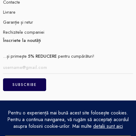
Contacte
Livrare
Garanție și retur
Rechizitele companiei
Înscriete la noutăți
...și primește
5% REDUCERE
pentru cumpărături!
ELECTRO MAGAZIN SRL© 2026
Achitare
Politică de confidențialitate
Termeni și condiții