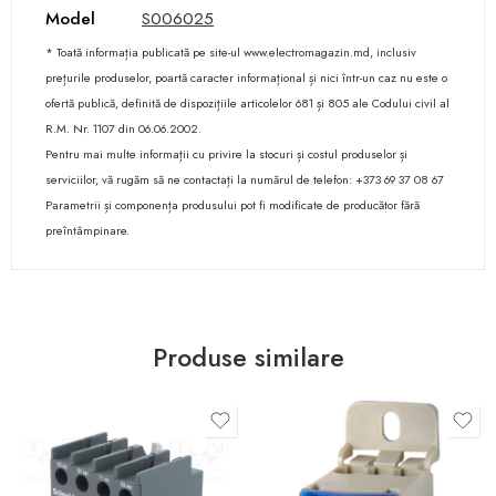
Model
S006025
* Toată informația publicată pe site-ul www.electromagazin.md, inclusiv
prețurile produselor, poartă caracter informațional și nici într-un caz nu este o
ofertă publică, definită de dispozițiile articolelor 681 și 805 ale Codului civil al
R.M. Nr. 1107 din 06.06.2002.
Pentru mai multe informații cu privire la stocuri și costul produselor și
serviciilor, vă rugăm să ne contactați la numărul de telefon: +373 69 37 08 67
Parametrii și componența produsului pot fi modificate de producător fără
preîntâmpinare.
Produse similare