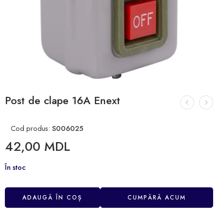
Post de clape 16A Enext
Cod produs:
S006025
42,00
MDL
În stoc
ADAUGĂ ÎN COȘ
CUMPĂRĂ ACUM