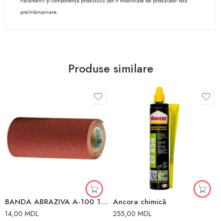
Parametrii și componența produsului pot fi modificate de producător fără
preîntâmpinare.
Produse similare
BANDA ABRAZIVA A-100 100 MM x 1 M LIDER
Ancora chimică
14,00
MDL
255,00
MDL