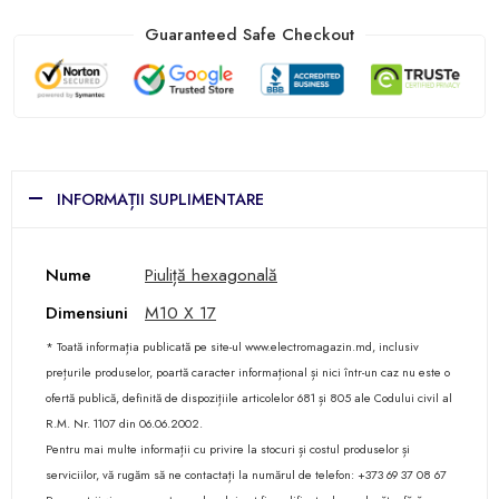
Guaranteed Safe Checkout
INFORMAȚII SUPLIMENTARE
Nume
Piuliță hexagonală
Dimensiuni
M10 X 17
* Toată informația publicată pe site-ul www.electromagazin.md, inclusiv
prețurile produselor, poartă caracter informațional și nici într-un caz nu este o
ofertă publică, definită de dispozițiile articolelor 681 și 805 ale Codului civil al
R.M. Nr. 1107 din 06.06.2002.
Pentru mai multe informații cu privire la stocuri și costul produselor și
serviciilor, vă rugăm să ne contactați la numărul de telefon: +373 69 37 08 67