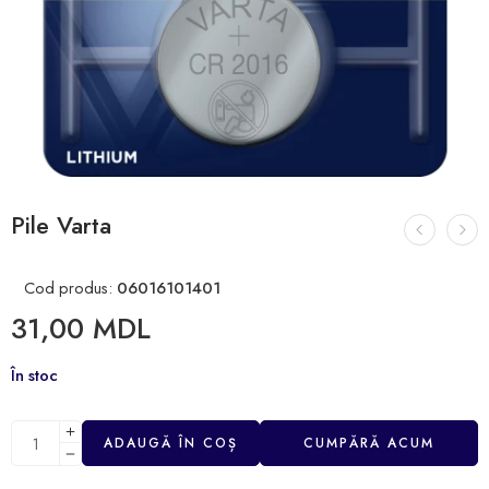
Pile Varta
Cod produs:
06016101401
31,00
MDL
În stoc
ADAUGĂ ÎN COȘ
CUMPĂRĂ ACUM