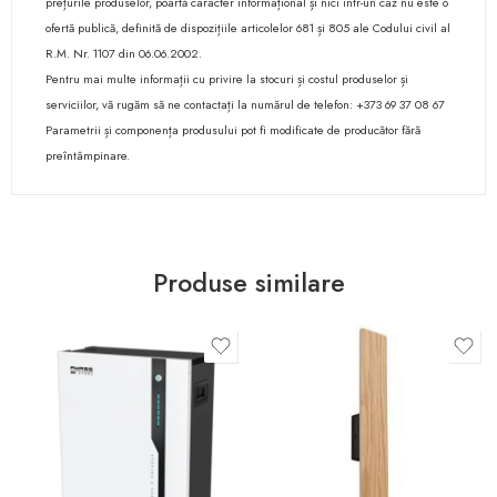
prețurile produselor, poartă caracter informațional și nici într-un caz nu este o
ofertă publică, definită de dispozițiile articolelor 681 și 805 ale Codului civil al
R.M. Nr. 1107 din 06.06.2002.
Pentru mai multe informații cu privire la stocuri și costul produselor și
serviciilor, vă rugăm să ne contactați la numărul de telefon: +373 69 37 08 67
Parametrii și componența produsului pot fi modificate de producător fără
preîntâmpinare.
Produse similare